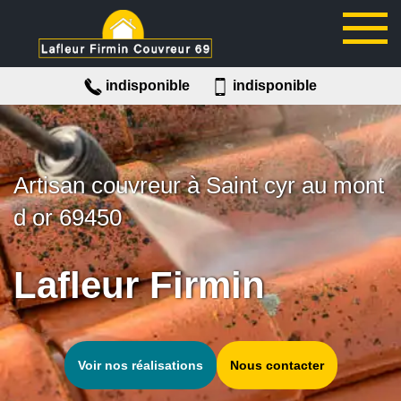
indisponible
indisponible
Artisan couvreur à Saint cyr au mont
d or 69450
Lafleur Firmin
Voir nos réalisations
Nous contacter